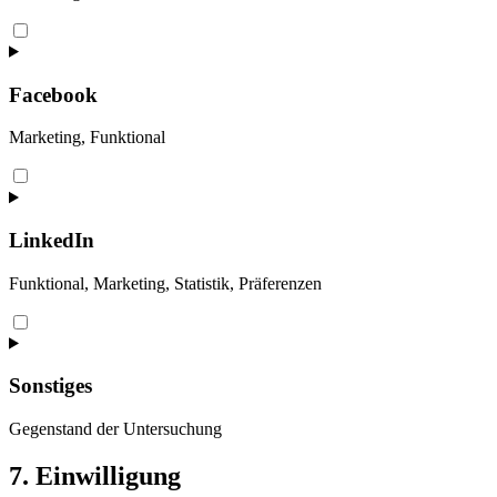
Consent
to
service
google-
Facebook
fonts
Marketing, Funktional
Consent
to
service
facebook
LinkedIn
Funktional, Marketing, Statistik, Präferenzen
Consent
to
service
linkedin
Sonstiges
Gegenstand der Untersuchung
Consent
7. Einwilligung
to