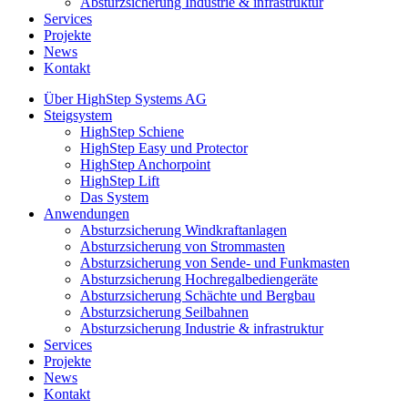
Absturzsicherung Industrie & infrastruktur
Services
Projekte
News
Kontakt
Über HighStep Systems AG
Steigsystem
HighStep Schiene
HighStep Easy und Protector
HighStep Anchorpoint
HighStep Lift
Das System
Anwendungen
Absturzsicherung Windkraftanlagen
Absturzsicherung von Strommasten
Absturzsicherung von Sende- und Funkmasten
Absturzsicherung Hochregalbediengeräte
Absturzsicherung Schächte und Bergbau
Absturzsicherung Seilbahnen
Absturzsicherung Industrie & infrastruktur
Services
Projekte
News
Kontakt