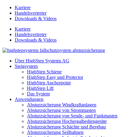
Zum
Karriere
Inhalt
Handelsvertreter
springen
Downloads & Videos
Karriere
Handelsvertreter
Downloads & Videos
Über HighStep Systems AG
Steigsystem
HighStep Schiene
HighStep Easy und Protector
HighStep Anchorpoint
HighStep Lift
Das System
Anwendungen
Absturzsicherung Windkraftanlagen
Absturzsicherung von Strommasten
Absturzsicherung von Sende- und Funkmasten
Absturzsicherung Hochregalbediengeräte
Absturzsicherung Schächte und Bergbau
Absturzsicherung Seilbahnen