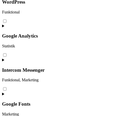
elementor
WordPress
Funktional
Consent
to
service
wordpress
Google Analytics
Statistik
Consent
to
service
google-
Intercom Messenger
analytics
Funktional, Marketing
Consent
to
service
intercom-
Google Fonts
messenger
Marketing