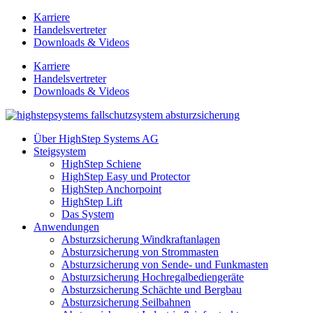
Zum
Karriere
Inhalt
Handelsvertreter
springen
Downloads & Videos
Karriere
Handelsvertreter
Downloads & Videos
Über HighStep Systems AG
Steigsystem
HighStep Schiene
HighStep Easy und Protector
HighStep Anchorpoint
HighStep Lift
Das System
Anwendungen
Absturzsicherung Windkraftanlagen
Absturzsicherung von Strommasten
Absturzsicherung von Sende- und Funkmasten
Absturzsicherung Hochregalbediengeräte
Absturzsicherung Schächte und Bergbau
Absturzsicherung Seilbahnen