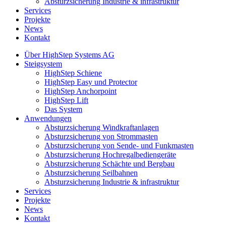
Absturzsicherung Industrie & infrastruktur
Services
Projekte
News
Kontakt
Über HighStep Systems AG
Steigsystem
HighStep Schiene
HighStep Easy und Protector
HighStep Anchorpoint
HighStep Lift
Das System
Anwendungen
Absturzsicherung Windkraftanlagen
Absturzsicherung von Strommasten
Absturzsicherung von Sende- und Funkmasten
Absturzsicherung Hochregalbediengeräte
Absturzsicherung Schächte und Bergbau
Absturzsicherung Seilbahnen
Absturzsicherung Industrie & infrastruktur
Services
Projekte
News
Kontakt