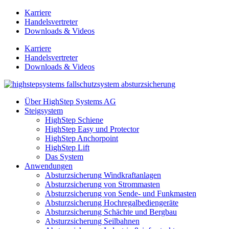
Zum
Karriere
Inhalt
Handelsvertreter
springen
Downloads & Videos
Karriere
Handelsvertreter
Downloads & Videos
Über HighStep Systems AG
Steigsystem
HighStep Schiene
HighStep Easy und Protector
HighStep Anchorpoint
HighStep Lift
Das System
Anwendungen
Absturzsicherung Windkraftanlagen
Absturzsicherung von Strommasten
Absturzsicherung von Sende- und Funkmasten
Absturzsicherung Hochregalbediengeräte
Absturzsicherung Schächte und Bergbau
Absturzsicherung Seilbahnen