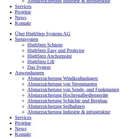
Absturzsicherung Industrie & infrastruktur
Services
Projekte
News
Kontakt
Über HighStep Systems AG
Steigsystem
HighStep Schiene
HighStep Easy und Protector
HighStep Anchorpoint
HighStep Lift
Das System
Anwendungen
Absturzsicherung Windkraftanlagen
Absturzsicherung von Strommasten
Absturzsicherung von Sende- und Funkmasten
Absturzsicherung Hochregalbediengeräte
Absturzsicherung Schächte und Bergbau
Absturzsicherung Seilbahnen
Absturzsicherung Industrie & infrastruktur
Services
Projekte
News
Kontakt