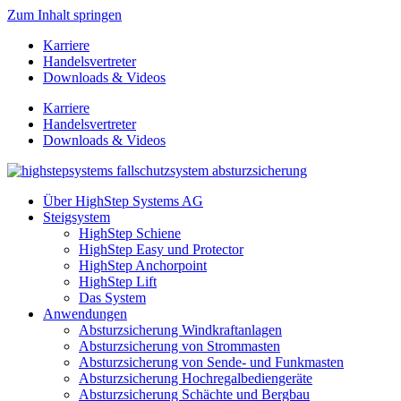
Zum Inhalt springen
Karriere
Handelsvertreter
Downloads & Videos
Karriere
Handelsvertreter
Downloads & Videos
Über HighStep Systems AG
Steigsystem
HighStep Schiene
HighStep Easy und Protector
HighStep Anchorpoint
HighStep Lift
Das System
Anwendungen
Absturzsicherung Windkraftanlagen
Absturzsicherung von Strommasten
Absturzsicherung von Sende- und Funkmasten
Absturzsicherung Hochregalbediengeräte
Absturzsicherung Schächte und Bergbau