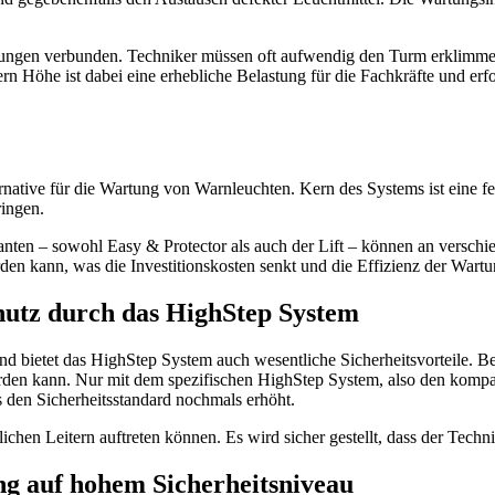
rungen verbunden. Techniker müssen oft aufwendig den Turm erklimmen, 
ern Höhe ist dabei eine erhebliche Belastung für die Fachkräfte und e
rnative für die Wartung von Warnleuchten. Kern des Systems ist eine fes
ingen.
arianten – sowohl Easy & Protector als auch der Lift – können an versc
n kann, was die Investitionskosten senkt und die Effizienz der Wartun
hutz durch das HighStep System
bietet das HighStep System auch wesentliche Sicherheitsvorteile. Bes
erden kann. Nur mit dem spezifischen HighStep System, also den kompat
 den Sicherheitsstandard nochmals erhöht.
chen Leitern auftreten können. Es wird sicher gestellt, dass der Techni
ng auf hohem Sicherheitsniveau