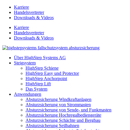
Zum
Karriere
Inhalt
Handelsvertreter
springen
Downloads & Videos
Karriere
Handelsvertreter
Downloads & Videos
Über HighStep Systems AG
Steigsystem
HighStep Schiene
HighStep Easy und Protector
HighStep Anchorpoint
HighStep Lift
Das System
Anwendungen
Absturzsicherung Windkraftanlagen
Absturzsicherung von Strommasten
Absturzsicherung von Sende- und Funkmasten
Absturzsicherung Hochregalbediengeräte
Absturzsicherung Schächte und Bergbau
Absturzsicherung Seilbahnen