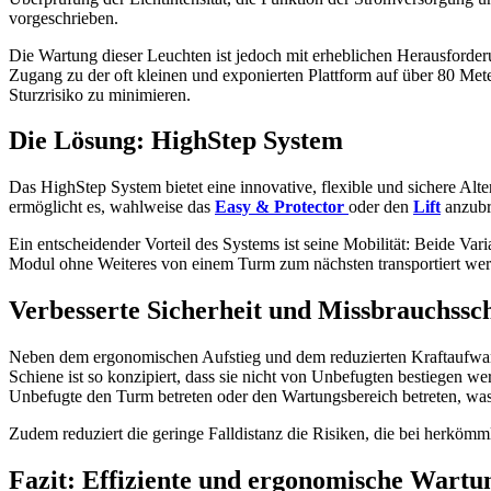
vorgeschrieben.
Die Wartung dieser Leuchten ist jedoch mit erheblichen Herausforde
Zugang zu der oft kleinen und exponierten Plattform auf über 80 Met
Sturzrisiko zu minimieren.
Die Lösung: HighStep System
Das HighStep System bietet eine innovative, flexible und sichere Alte
ermöglicht es, wahlweise das
Easy & Protector
oder den
Lift
anzubr
Ein entscheidender Vorteil des Systems ist seine Mobilität: Beide V
Modul ohne Weiteres von einem Turm zum nächsten transportiert werde
Verbesserte Sicherheit und Missbrauchssc
Neben dem ergonomischen Aufstieg und dem reduzierten Kraftaufwand 
Schiene ist so konzipiert, dass sie nicht von Unbefugten bestiegen w
Unbefugte den Turm betreten oder den Wartungsbereich betreten, was
Zudem reduziert die geringe Falldistanz die Risiken, die bei herkömmli
Fazit: Effiziente und ergonomische Wartu