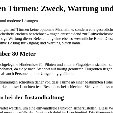
ohen Türmen: Zweck, Wartung un
g und moderne Lösungen
htungen auf Türmen keine optionale Maßnahme, sondern eine gesetzliche
cherheitsleuchten bezeichnet – tragen entscheidend zur Luftverkehrssic
lmäßige Wartung dieser Beleuchtung eine ebenso wesentliche Rolle. Die
ative Lösung für Zugang und Wartung bieten kann.
über 80 Meter
gelegene Hindernisse für Piloten und andere Flugobjekte sichtbar zu 
ehaftet, da sie je nach Standort auf häufig genutzten Flugrouten lieg
 als auch Personen in der Umgebung gefährden.
timmungen schreiben daher vor, dass Türme ab einer bestimmten Höhe 
barkeit dieser Leuchten fest. Besonders bei schlechten Sichtverhältniss
 bei der Instandhaltung
et werden, um eine einwandfreie Funktion sicherzustellen. Diese Wart
 gegebenenfalls den Austausch defekter Leuchtmittel. Die Wartungsinter