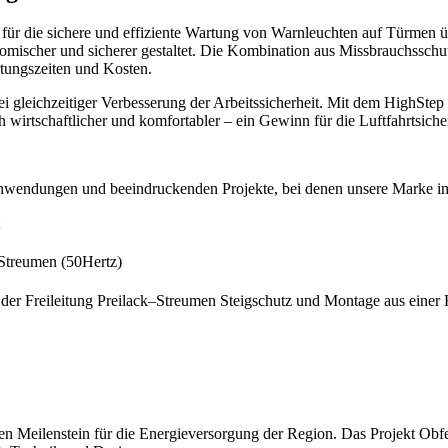
für die sichere und effiziente Wartung von Warnleuchten auf Türmen übe
mischer und sicherer gestaltet. Die Kombination aus Missbrauchsschut
rtungszeiten und Kosten.
ei gleichzeitiger Verbesserung der Arbeitssicherheit. Mit dem HighSte
wirtschaftlicher und komfortabler – ein Gewinn für die Luftfahrtsiche
wendungen und beeindruckenden Projekte, bei denen unsere Marke im B
–Streumen (50Hertz)
der Freileitung Preilack–Streumen Steigschutz und Montage aus einer
n Meilenstein für die Energieversorgung der Region. Das Projekt Obfe