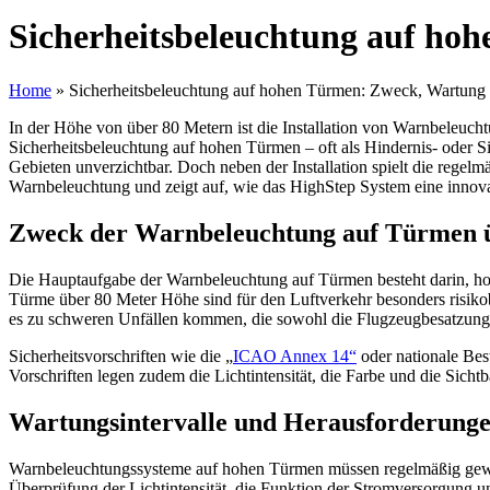
Sicherheitsbeleuchtung auf h
Home
»
Sicherheitsbeleuchtung auf hohen Türmen: Zweck, Wartun
In der Höhe von über 80 Metern ist die Installation von Warnbeleuc
Sicherheitsbeleuchtung auf hohen Türmen – oft als Hindernis- oder Si
Gebieten unverzichtbar. Doch neben der Installation spielt die rege
Warnbeleuchtung und zeigt auf, wie das HighStep System eine innov
Zweck der Warnbeleuchtung auf Türmen 
Die Hauptaufgabe der Warnbeleuchtung auf Türmen besteht darin, hoch
Türme über 80 Meter Höhe sind für den Luftverkehr besonders risikob
es zu schweren Unfällen kommen, die sowohl die Flugzeugbesatzung
Sicherheitsvorschriften wie die „
ICAO Annex 14“
oder nationale Bes
Vorschriften legen zudem die Lichtintensität, die Farbe und die Sicht
Wartungsintervalle und Herausforderungen
Warnbeleuchtungssysteme auf hohen Türmen müssen regelmäßig gewart
Überprüfung der Lichtintensität, die Funktion der Stromversorgung und