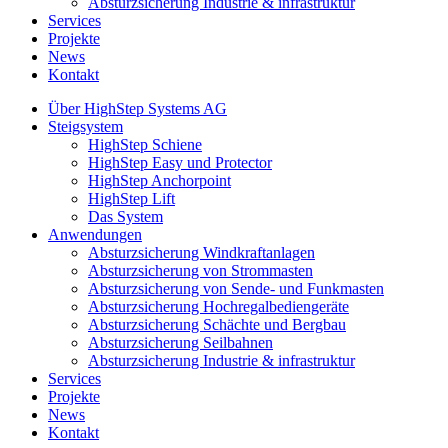
Absturzsicherung Industrie & infrastruktur
Services
Projekte
News
Kontakt
Über HighStep Systems AG
Steigsystem
HighStep Schiene
HighStep Easy und Protector
HighStep Anchorpoint
HighStep Lift
Das System
Anwendungen
Absturzsicherung Windkraftanlagen
Absturzsicherung von Strommasten
Absturzsicherung von Sende- und Funkmasten
Absturzsicherung Hochregalbediengeräte
Absturzsicherung Schächte und Bergbau
Absturzsicherung Seilbahnen
Absturzsicherung Industrie & infrastruktur
Services
Projekte
News
Kontakt