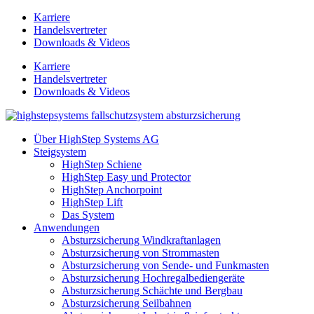
Zum
Karriere
Inhalt
Handelsvertreter
springen
Downloads & Videos
Karriere
Handelsvertreter
Downloads & Videos
Über HighStep Systems AG
Steigsystem
HighStep Schiene
HighStep Easy und Protector
HighStep Anchorpoint
HighStep Lift
Das System
Anwendungen
Absturzsicherung Windkraftanlagen
Absturzsicherung von Strommasten
Absturzsicherung von Sende- und Funkmasten
Absturzsicherung Hochregalbediengeräte
Absturzsicherung Schächte und Bergbau
Absturzsicherung Seilbahnen