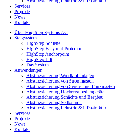
Absturzsicherung Industrie & infrastruktur
Services
Projekte
News
Kontakt
Über HighStep Systems AG
Steigsystem
HighStep Schiene
HighStep Easy und Protector
HighStep Anchorpoint
HighStep Lift
Das System
Anwendungen
Absturzsicherung Windkraftanlagen
Absturzsicherung von Strommasten
Absturzsicherung von Sende- und Funkmasten
Absturzsicherung Hochregalbediengeräte
Absturzsicherung Schächte und Bergbau
Absturzsicherung Seilbahnen
Absturzsicherung Industrie & infrastruktur
Services
Projekte
News
Kontakt