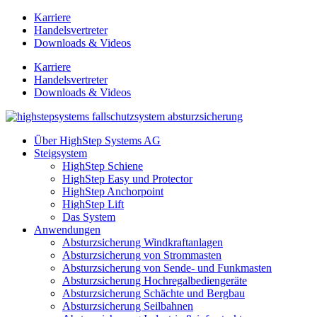
Zum
Karriere
Inhalt
Handelsvertreter
springen
Downloads & Videos
Karriere
Handelsvertreter
Downloads & Videos
Über HighStep Systems AG
Steigsystem
HighStep Schiene
HighStep Easy und Protector
HighStep Anchorpoint
HighStep Lift
Das System
Anwendungen
Absturzsicherung Windkraftanlagen
Absturzsicherung von Strommasten
Absturzsicherung von Sende- und Funkmasten
Absturzsicherung Hochregalbediengeräte
Absturzsicherung Schächte und Bergbau
Absturzsicherung Seilbahnen