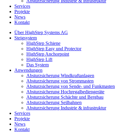
Absturzsicherung Industrie & infrastruktur
Services
Projekte
News
Kontakt
Über HighStep Systems AG
Steigsystem
HighStep Schiene
HighStep Easy und Protector
HighStep Anchorpoint
HighStep Lift
Das System
Anwendungen
Absturzsicherung Windkraftanlagen
Absturzsicherung von Strommasten
Absturzsicherung von Sende- und Funkmasten
Absturzsicherung Hochregalbediengeräte
Absturzsicherung Schächte und Bergbau
Absturzsicherung Seilbahnen
Absturzsicherung Industrie & infrastruktur
Services
Projekte
News
Kontakt