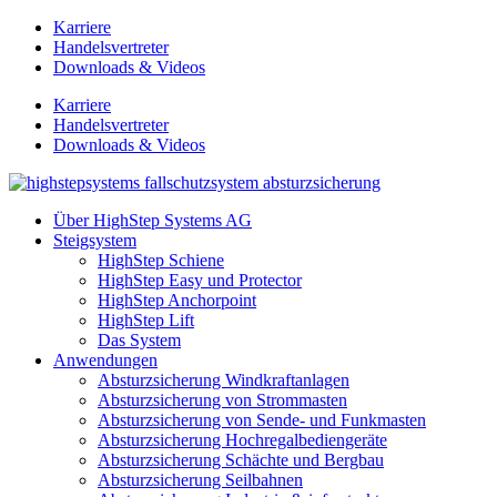
Zum
Karriere
Inhalt
Handelsvertreter
springen
Downloads & Videos
Karriere
Handelsvertreter
Downloads & Videos
Über HighStep Systems AG
Steigsystem
HighStep Schiene
HighStep Easy und Protector
HighStep Anchorpoint
HighStep Lift
Das System
Anwendungen
Absturzsicherung Windkraftanlagen
Absturzsicherung von Strommasten
Absturzsicherung von Sende- und Funkmasten
Absturzsicherung Hochregalbediengeräte
Absturzsicherung Schächte und Bergbau
Absturzsicherung Seilbahnen