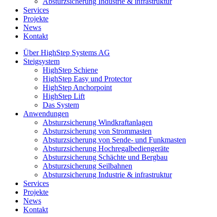
Absturzsicherung Industrie & infrastruktur
Services
Projekte
News
Kontakt
Über HighStep Systems AG
Steigsystem
HighStep Schiene
HighStep Easy und Protector
HighStep Anchorpoint
HighStep Lift
Das System
Anwendungen
Absturzsicherung Windkraftanlagen
Absturzsicherung von Strommasten
Absturzsicherung von Sende- und Funkmasten
Absturzsicherung Hochregalbediengeräte
Absturzsicherung Schächte und Bergbau
Absturzsicherung Seilbahnen
Absturzsicherung Industrie & infrastruktur
Services
Projekte
News
Kontakt