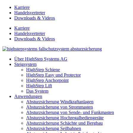
Zum
Karriere
Inhalt
Handelsvertreter
springen
Downloads & Videos
Karriere
Handelsvertreter
Downloads & Videos
Über HighStep Systems AG
Steigsystem
HighStep Schiene
HighStep Easy und Protector
HighStep Anchorpoint
HighStep Lift
Das System
Anwendungen
Absturzsicherung Windkraftanlagen
Absturzsicherung von Strommasten
Absturzsicherung von Sende- und Funkmasten
Absturzsicherung Hochregalbediengeräte
Absturzsicherung Schächte und Bergbau
Absturzsicherung Seilbahnen