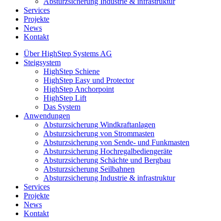
Absturzsicherung Industrie & infrastruktur
Services
Projekte
News
Kontakt
Über HighStep Systems AG
Steigsystem
HighStep Schiene
HighStep Easy und Protector
HighStep Anchorpoint
HighStep Lift
Das System
Anwendungen
Absturzsicherung Windkraftanlagen
Absturzsicherung von Strommasten
Absturzsicherung von Sende- und Funkmasten
Absturzsicherung Hochregalbediengeräte
Absturzsicherung Schächte und Bergbau
Absturzsicherung Seilbahnen
Absturzsicherung Industrie & infrastruktur
Services
Projekte
News
Kontakt