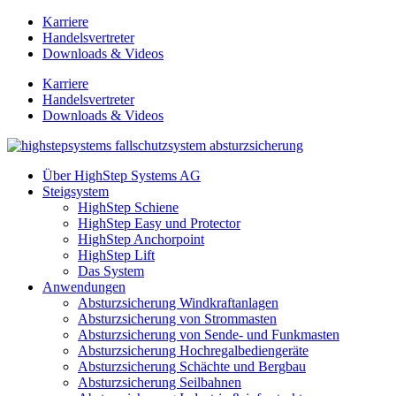
Zum
Karriere
Inhalt
Handelsvertreter
springen
Downloads & Videos
Karriere
Handelsvertreter
Downloads & Videos
Über HighStep Systems AG
Steigsystem
HighStep Schiene
HighStep Easy und Protector
HighStep Anchorpoint
HighStep Lift
Das System
Anwendungen
Absturzsicherung Windkraftanlagen
Absturzsicherung von Strommasten
Absturzsicherung von Sende- und Funkmasten
Absturzsicherung Hochregalbediengeräte
Absturzsicherung Schächte und Bergbau
Absturzsicherung Seilbahnen