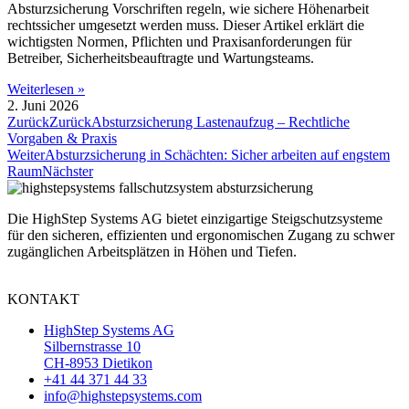
Absturzsicherung Vorschriften regeln, wie sichere Höhenarbeit
rechtssicher umgesetzt werden muss. Dieser Artikel erklärt die
wichtigsten Normen, Pflichten und Praxisanforderungen für
Betreiber, Sicherheitsbeauftragte und Wartungsteams.
Weiterlesen »
2. Juni 2026
Zurück
Zurück
Absturzsicherung Lastenaufzug – Rechtliche
Vorgaben & Praxis
Weiter
Absturzsicherung in Schächten: Sicher arbeiten auf engstem
Raum
Nächster
Die HighStep Systems AG bietet einzigartige Steigschutzsysteme
für den sicheren, effizienten und ergonomischen Zugang zu schwer
zugänglichen Arbeitsplätzen in Höhen und Tiefen.
KONTAKT
HighStep Systems AG
Silbernstrasse 10
CH-8953 Dietikon
+41 44 371 44 33
info@highstepsystems.com