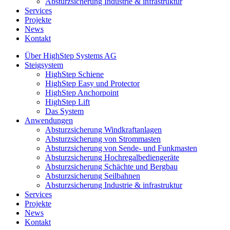
Absturzsicherung Industrie & infrastruktur
Services
Projekte
News
Kontakt
Über HighStep Systems AG
Steigsystem
HighStep Schiene
HighStep Easy und Protector
HighStep Anchorpoint
HighStep Lift
Das System
Anwendungen
Absturzsicherung Windkraftanlagen
Absturzsicherung von Strommasten
Absturzsicherung von Sende- und Funkmasten
Absturzsicherung Hochregalbediengeräte
Absturzsicherung Schächte und Bergbau
Absturzsicherung Seilbahnen
Absturzsicherung Industrie & infrastruktur
Services
Projekte
News
Kontakt