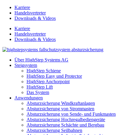
Zum
Karriere
Inhalt
Handelsvertreter
springen
Downloads & Videos
Karriere
Handelsvertreter
Downloads & Videos
Über HighStep Systems AG
Steigsystem
HighStep Schiene
HighStep Easy und Protector
HighStep Anchorpoint
HighStep Lift
Das System
Anwendungen
Absturzsicherung Windkraftanlagen
Absturzsicherung von Strommasten
Absturzsicherung von Sende- und Funkmasten
Absturzsicherung Hochregalbediengeräte
Absturzsicherung Schächte und Bergbau
Absturzsicherung Seilbahnen