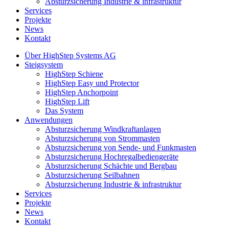
Absturzsicherung Industrie & infrastruktur
Services
Projekte
News
Kontakt
Über HighStep Systems AG
Steigsystem
HighStep Schiene
HighStep Easy und Protector
HighStep Anchorpoint
HighStep Lift
Das System
Anwendungen
Absturzsicherung Windkraftanlagen
Absturzsicherung von Strommasten
Absturzsicherung von Sende- und Funkmasten
Absturzsicherung Hochregalbediengeräte
Absturzsicherung Schächte und Bergbau
Absturzsicherung Seilbahnen
Absturzsicherung Industrie & infrastruktur
Services
Projekte
News
Kontakt