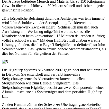
Der Aufzug befördere Mensch und Material bis zu 150 Kilogramm
Gewicht über eine Höhe von 30 Metern schnell und sicher an jede
gewünschte Position.
„Die körperliche Belastung durch das Aufsteigen war teils immens“,
wird John Schultke von der Serienplanung Lackiererei im
Volkswagen-Werk Zwickau zitiert. „Schliesslich mussten auch
Ausrüstung und Werkzeug mitgeführt werden, sodass die
Mitarbeitenden beim konventionell 15 Minuten dauernden Aufstieg
völlig erschöpft waren.“ Mit dem HighStep Lift „haben wir eine
Lösung gefunden, die den Begriff Steighilfe neu definiert“, so John
Schultke weiter. Das System erfülle höhere Sicherheitsstandards, als
dies bei Normen für Steigleitern der Fall sei.
Die HighStep Systems AG wurde 2007 gegründet und hat ihren Sitz
in Dietikon. Sie entwickelt und vertreibt innovative
Steigschutzsysteme als Alternative zu konventionellen
Steigmethoden wie zum Beispiel Steigleitern. Das
Steigschutzsystem HighStep besteht aus zwei Komponenten: einer
Aluminiumschiene als Systemträger und dem portablen HighStep
Lift.
Zu den Kunden zählen der Schweizer Übertragungsnetzbetreiber
Swissgrid, der europäische Hochspannungsnetzbetreiber TenneT