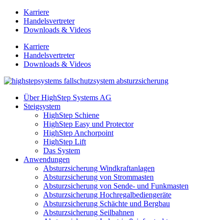
Zum
Karriere
Inhalt
Handelsvertreter
springen
Downloads & Videos
Karriere
Handelsvertreter
Downloads & Videos
Über HighStep Systems AG
Steigsystem
HighStep Schiene
HighStep Easy und Protector
HighStep Anchorpoint
HighStep Lift
Das System
Anwendungen
Absturzsicherung Windkraftanlagen
Absturzsicherung von Strommasten
Absturzsicherung von Sende- und Funkmasten
Absturzsicherung Hochregalbediengeräte
Absturzsicherung Schächte und Bergbau
Absturzsicherung Seilbahnen