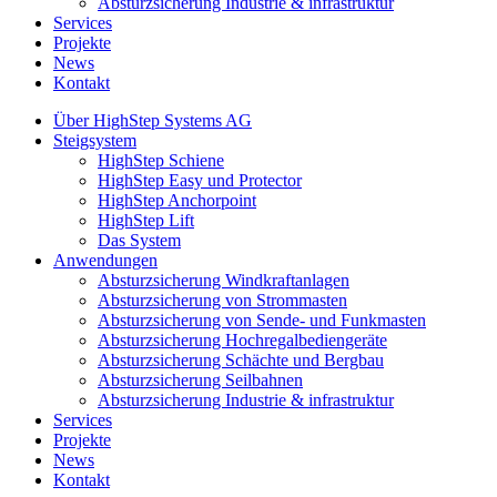
Absturzsicherung Industrie & infrastruktur
Services
Projekte
News
Kontakt
Über HighStep Systems AG
Steigsystem
HighStep Schiene
HighStep Easy und Protector
HighStep Anchorpoint
HighStep Lift
Das System
Anwendungen
Absturzsicherung Windkraftanlagen
Absturzsicherung von Strommasten
Absturzsicherung von Sende- und Funkmasten
Absturzsicherung Hochregalbediengeräte
Absturzsicherung Schächte und Bergbau
Absturzsicherung Seilbahnen
Absturzsicherung Industrie & infrastruktur
Services
Projekte
News
Kontakt